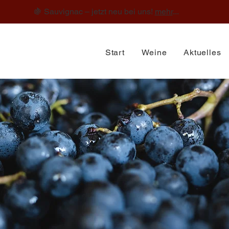
🍇 Sauvignac – jetzt neu bei uns!
mehr
...
Start
Weine
Aktuelles