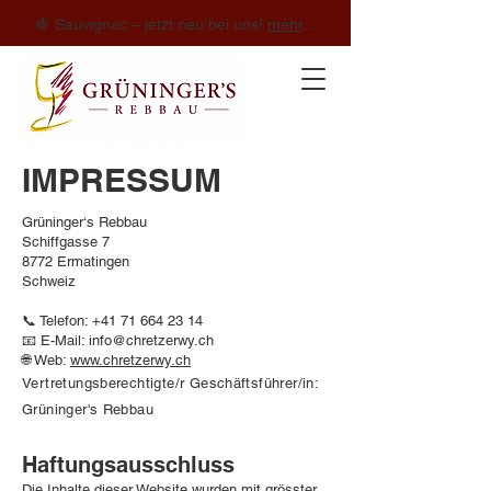
🍇 Sauvignac – jetzt neu bei uns!
mehr
...
IMPRESSUM
Grüninger‘s Rebbau
Schiffgasse 7
8772 Ermatingen
Schweiz
📞 Telefon:
+41 71 664 23 14
📧 E-Mail: info@chretzerwy.ch
🌐 Web:
www.chretzerwy.ch
Vertretungsberechtigte/r Geschäftsführer/in:
Grüninger's Rebbau
Haftungsausschluss
Die Inhalte dieser Website wurden mit grösster