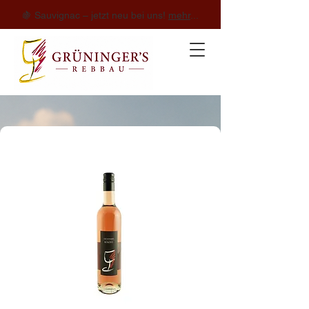
🍇 Sauvignac – jetzt neu bei uns!
mehr
...