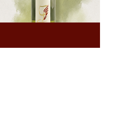
Kontakt
Schiffgasse 7
8272 Ermatingen
c.grueninger@outlook.com
+41 071 664 23 14
+41 079 930 44 33
Newsletter anmelden
E-Mail-Adresse hier eingeben:
*