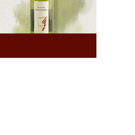
Kontakt
Schiffgasse 7
8272 Ermatingen
c.grueninger@outlook.com
+41 071 664 23 14
+41 079 930 44 33
Newsletter anmelden
E-Mail-Adresse hier eingeben:
*