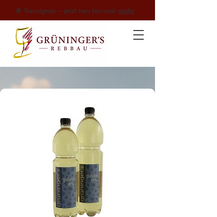
🍇 Sauvignac – jetzt neu bei uns!
mehr
...