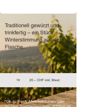
Traditionell gewürzt und
trinkfertig – ein Stück
Winterstimmung aus der
Flasche.
1lt 20.– CHF inkl. Mwst.
"Ob zu Fisch, Meeresfrüchten oder
leichten Sommergerichten - Elbling ist