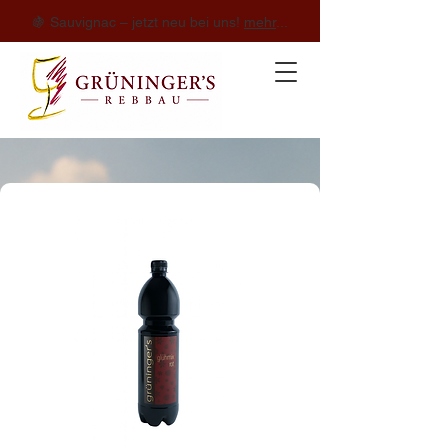
🍇 Sauvignac – jetzt neu bei uns!
mehr
...