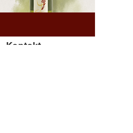
Kontakt
Schiffgasse 7
8272 Ermatingen
c.grueninger@outlook.com
+41 071 664 23 14
+41 079 930 44 33
Newsletter anmelden
E-Mail-Adresse hier eingeben:
*
Abonnieren