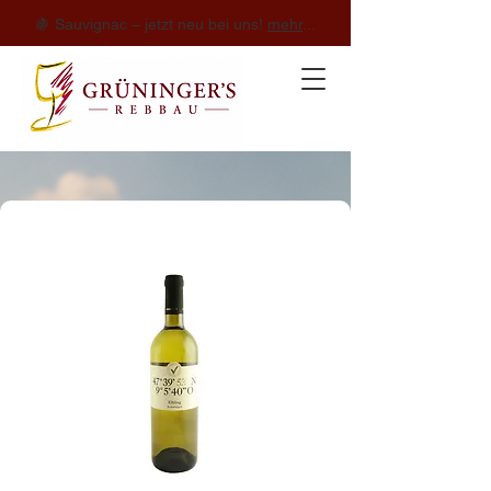
🍇 Sauvignac – jetzt neu bei uns!
mehr
...