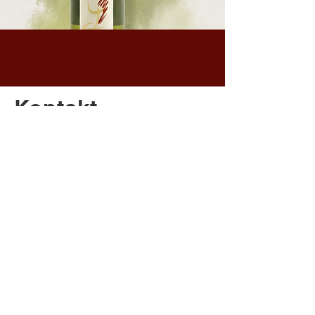
Kontakt
Schiffgasse 7
8272 Ermatingen
c.grueninger@outlook.com
+41 071 664 23 14
+41 079 930 44 33
Newsletter anmelden
E-Mail-Adresse hier eingeben:
*
Abonnieren