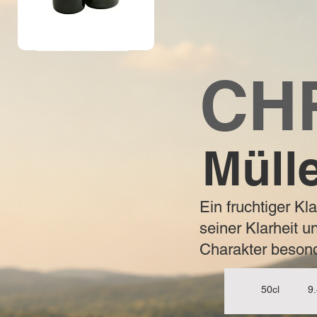
CH
Müll
Ein fruchtiger K
seiner Klarheit u
Charakter besond
50cl 9.– C