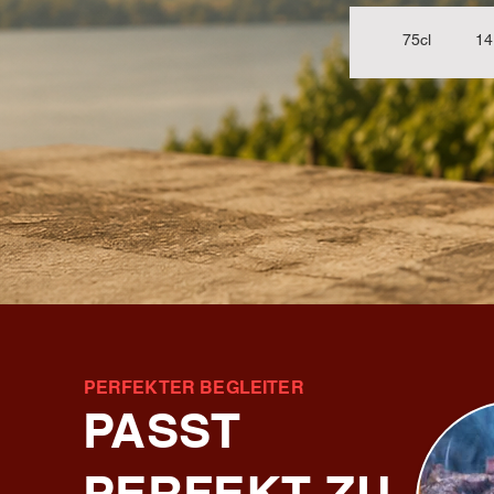
75cl 14.– 
PERFEKTER BEGLEITER
PASST
PERFEKT ZU