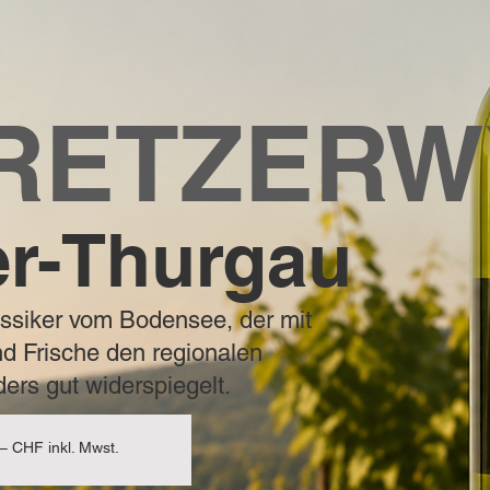
RETZERW
er-Thurgau
lassiker vom Bodensee, der mit
nd Frische den regionalen
ers gut widerspiegelt.
HF inkl. Mwst.