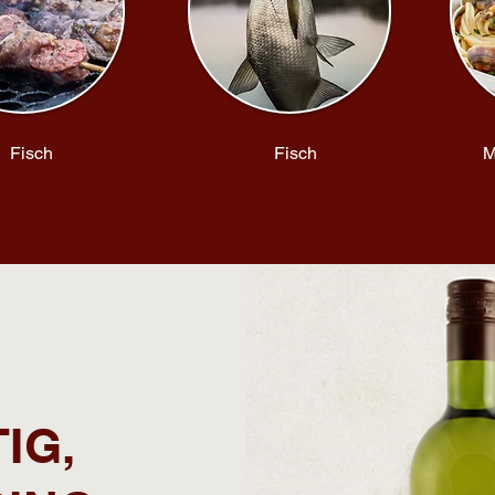
Fisch
Fisch
M
IG,