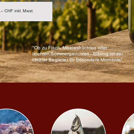
CHF inkl. Mwst.
"Ob zu Fisch, Meeresfrüchten oder
leichten Sommergerichten - Elbling ist der
idealer Begleiter für besondere Momente"