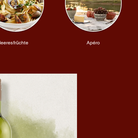
eeresfrüchte
Apéro