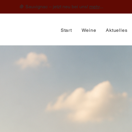
🍇 Sauvignac – jetzt neu bei uns!
mehr
...
Start
Weine
Aktuelles